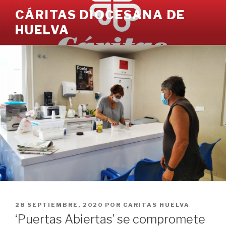
Ir
CÁRITAS DIOCESANA DE
al
HUELVA
contenido
PUBLICADO
28 SEPTIEMBRE, 2020
POR
CARITAS HUELVA
EN
‘Puertas Abiertas’ se compromete