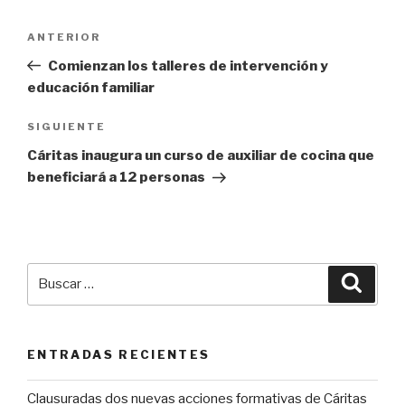
Navegación
Entrada
ANTERIOR
de
anterior:
Comienzan los talleres de intervención y
entradas
educación familiar
Siguiente
SIGUIENTE
entrada
Cáritas inaugura un curso de auxiliar de cocina que
beneficiará a 12 personas
Buscar
Busca
por:
ENTRADAS RECIENTES
Clausuradas dos nuevas acciones formativas de Cáritas