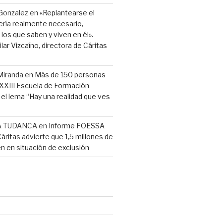
Gonzalez
en
«Replantearse el
ería realmente necesario,
los que saben y viven en él».
lar Vizcaíno, directora de Cáritas
Miranda
en
Más de 150 personas
a XXIII Escuela de Formación
l lema “Hay una realidad que ves
A TUDANCA
en
Informe FOESSA
Cáritas advierte que 1,5 millones de
n en situación de exclusión