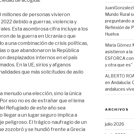
ciedad de acogida.
JuaniGonzalez
Mundo Rural s
0 millones de personas vivieron
preguntando a 
022 debido a guerras, violencia y
Reflexión de Pi
ales. Esta asombrosa cifra incluye a los
Huelva
ron de la guerra en Ucrania o que
a una combinación de crisis políticas,
Maria Gómez 
as o que abandonaron la República
asistieron a l
n desplazados internos en el país
ESFORCA con e
ados. En la UE, sirios y afganos
y otra que es”
nalidades que más solicitudes de asilo
ALBERTO RO
en Andalucía: 
andaluces vive
 a menudo una elección, sino la única
 Por eso no es de extrañar que el lema
del Refugiado de este año sea
ARCHIVOS
o llegar a un lugar seguro implica a
 peligroso. El trágico naufragio de un
julio 2026
e zozobró y se hundió frente a Grecia