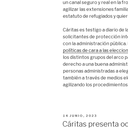
un canal seguro y real en la f
agilizar las extensiones famil
estatuto de refugiados y quier
Cáritas es testigo a diario de
solicitantes de protección int
con la administración pública.
políticas de cara a las elecci
los distintos grupos del arco 
derecho a una buena administ
personas administradas a elegi
también a través de medios ele
agilizando los procedimientos
PUBLICADO
14 JUNIO, 2023
EN
Cáritas presenta o