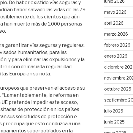
junio 2026
mplo. De haber existido vías seguras y
drían haber salvado las vidas de las 79
mayo 2026
posiblemente de los cientos que aún
abril 2026
a han muerto más de 1.000 personas
eo.
marzo 2026
febrero 2026
a garantizar vías seguras y regulares,
visados humanitarios, para las
enero 2026
, y para eliminar las expulsiones y la
ufren con demasiada regularidad
diciembre 202
ritas Europa en su nota.
noviembre 20
 europeos que preserven el acceso a su
octubre 2025
lo. “Lamentablemente, la reforma en
septiembre 2
la UE pretende impedir este acceso,
itadas de protección en los países
julio 2025
tan sus solicitudes de protección e
junio 2025
s preocupa que esto conduzca a una
campamentos superpoblados en la
mayo 2025