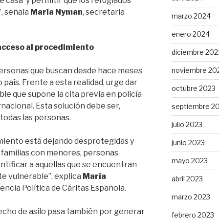
e casa’ y permitir que los refugiados
, señala
María Nyman
, secretaria
marzo 2024
enero 2024
 acceso al procedimiento
diciembre 202
noviembre 20
ersonas que buscan desde hace meses
 país. Frente a esta realidad, urge dar
octubre 2023
ible que supone la cita previa en policía
rnacional. Esta solución debe ser,
septiembre 2
 todas las personas.
julio 2023
imiento está dejando desprotegidas y
junio 2023
a familias con menores, personas
mayo 2023
dentificar a aquellas que se encuentran
e vulnerable”, explica
María
abril 2023
dencia Política de Cáritas Española.
marzo 2023
recho de asilo pasa también por generar
febrero 2023