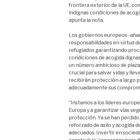
frontera exterior de la UE, co
indignas condiciones de acogid
apunta la nota.
Los gobiernos europeos -aña
responsabilidades en virtud d
refugiados garantizando proce
condiciones de acogida dign
un número ambicioso de plaz
crucial para salvar vidas y lle
recibirán protección a largo 
adecuadamente sus compromi
“Instamos a los líderes europe
Europa y a garantizar vías se
protección. Ya se han perdido 
reforzado de asilo y acogida 
adecuados. Invertir en socied