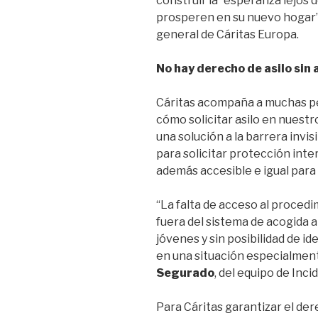
construir la `esperanza lejos d
prosperen en su nuevo hogar”
general de Cáritas Europa.
No hay derecho de asilo sin
Cáritas acompaña a muchas p
cómo solicitar asilo en nuestro
una solución a la barrera invis
para solicitar protección inte
además accesible e igual para
“La falta de acceso al proced
fuera del sistema de acogida 
jóvenes y sin posibilidad de i
en una situación especialment
Segurado
, del equipo de Inci
Para Cáritas garantizar el de