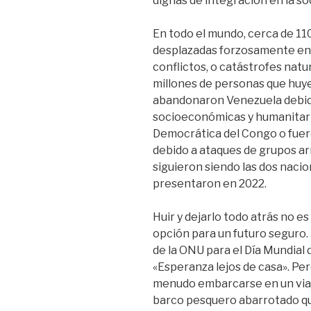
dignas de integración en la so
En todo el mundo, cerca de 11
desplazadas forzosamente en 2
conflictos, o catástrofes natur
millones de personas que huye
abandonaron Venezuela debido 
socioeconómicas y humanitari
Democrática del Congo o fuero
debido a ataques de grupos arm
siguieron siendo las dos nacio
presentaron en 2022.
Huir y dejarlo todo atrás no es
opción para un futuro seguro.
de la ONU para el Día Mundial 
«Esperanza lejos de casa». Per
menudo embarcarse en un viaje
barco pesquero abarrotado qu