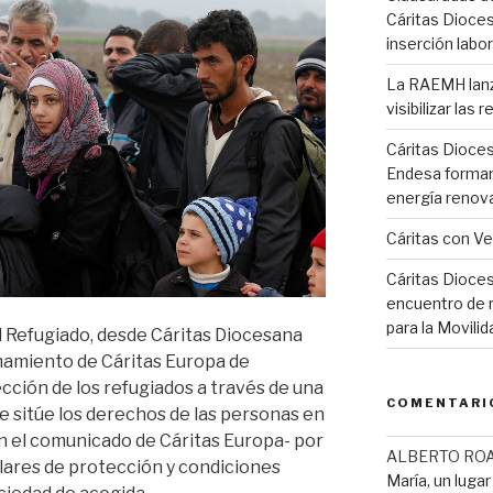
Cáritas Dioces
inserción labor
La RAEMH lanza
visibilizar las
Cáritas Dioce
Endesa forman
energía renov
Cáritas con V
Cáritas Dioces
encuentro de r
para la Movil
l Refugiado, desde Cáritas Diocesana
mamiento de Cáritas Europa de
ección de los refugiados a través de una
COMENTARI
ue sitúe los derechos de las personas en
n el comunicado de Cáritas Europa- por
ALBERTO RO
ulares de protección y condiciones
María, un luga