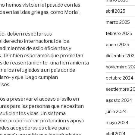
mo hemos visto en el pasado con las
abril 2025
a en las islas griegas, como Moria”,
marzo 2025
febrero 2025
de- deben respetar sus
el derecho internacional de los
enero 2025
dimientos de asilo eficientes y
as. También esperamos que prometan
diciembre 202
as de reasentamiento -una herramienta
noviembre 20
var a los refugiados a un país donde
plazo- y que luego cumplan
octubre 2024
sos.
septiembre 2
os a preservar el acceso al asilo en
agosto 2024
guras para las personas que necesitan
junio 2024
suficientes vidas. Un sistema
debe proporcionar protección y apoyo
mayo 2024
ades acogedoras es clave para
abril 2024