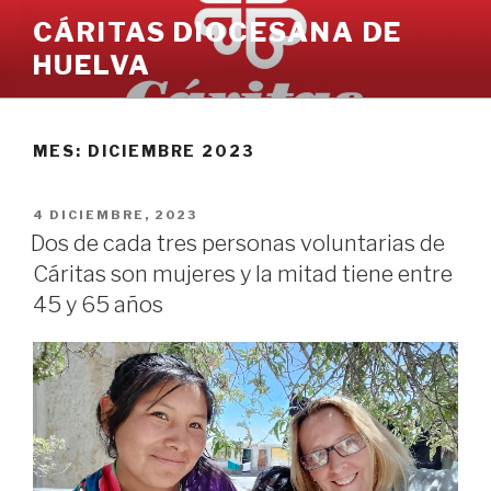
Ir
CÁRITAS DIOCESANA DE
al
HUELVA
contenido
MES:
DICIEMBRE 2023
PUBLICADO
4 DICIEMBRE, 2023
EN
Dos de cada tres personas voluntarias de
Cáritas son mujeres y la mitad tiene entre
45 y 65 años