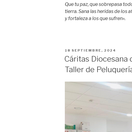
Que tu paz, que sobrepasa todo
tierra. Sana las heridas de los
y fortaleza a los que sufren».
PUBLICADO
18 SEPTIEMBRE, 2024
EN
Cáritas Diocesana 
Taller de Peluque