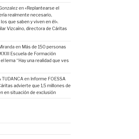
Gonzalez
en
«Replantearse el
ería realmente necesario,
los que saben y viven en él».
lar Vizcaíno, directora de Cáritas
Miranda
en
Más de 150 personas
a XXIII Escuela de Formación
l lema “Hay una realidad que ves
A TUDANCA
en
Informe FOESSA
Cáritas advierte que 1,5 millones de
n en situación de exclusión