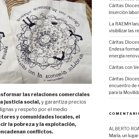
Cáritas Dioces
inserción labor
La RAEMH lanza
visibilizar las
Cáritas Dioce
Endesa forman
energía renov
Cáritas con V
Cáritas Dioces
encuentro de r
para la Movil
nsformar las relaciones comerciales
 justicia social,
y garantiza precios
dignas y respeto por el medio
COMENTARI
ctores y comunidades locales, el
ir la pobreza y la explotación,
ALBERTO RO
ncadenan conflictos.
María, un luga