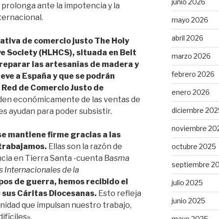
junio 2026
e prolonga ante la impotencia y la
ternacional.
mayo 2026
abril 2026
rativa de comercio justo The Holy
e Society (HLHCS), situada en Beit
marzo 2026
preparar las artesanías de madera y
febrero 2026
eve a España y que se podrán
a Red de Comercio Justo de
enero 2026
en económicamente de las ventas de
diciembre 202
les ayudan para poder subsistir.
noviembre 20
se mantiene firme gracias a las
 trabajamos.
Ellas son la razón de
octubre 2025
ncia en Tierra Santa -cuenta B
asma
septiembre 2
s Internacionales de la
pos de guerra, hemos recibido el
julio 2025
 sus Cáritas Diocesanas.
Esto refleja
junio 2025
nidad que impulsan nuestro trabajo,
fíciles».
mayo 2025