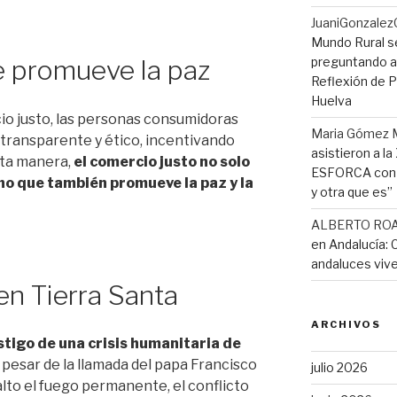
JuaniGonzalez
Mundo Rural s
preguntando a 
 promueve la paz
Reflexión de Pi
Huelva
io justo, las personas consumidoras
Maria Gómez 
transparente y ético, incentivando
asistieron a l
sta manera,
el comercio justo no solo
ESFORCA con e
ino que también promueve la paz y la
y otra que es”
ALBERTO RO
en Andalucía: 
andaluces vive
en Tierra Santa
ARCHIVOS
stigo de una crisis humanitaria de
pesar de la llamada del papa Francisco
julio 2026
alto el fuego permanente, el conflicto