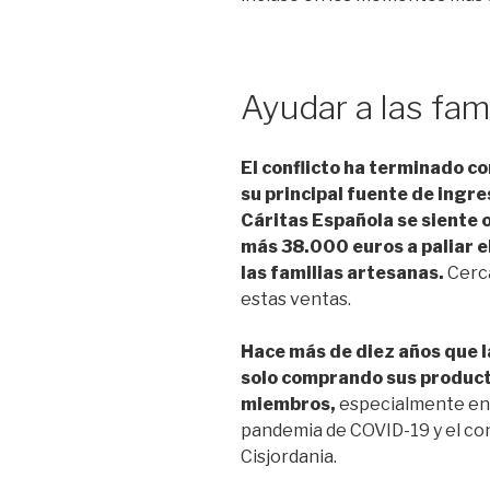
Ayudar a las fam
El conflicto ha terminado co
su principal fuente de ingr
Cáritas Española se siente 
más 38.000 euros a paliar e
las familias artesanas.
Cerca
estas ventas.
Hace más de diez años que l
solo comprando sus product
miembros,
especialmente en l
pandemia de COVID-19 y el con
Cisjordania.