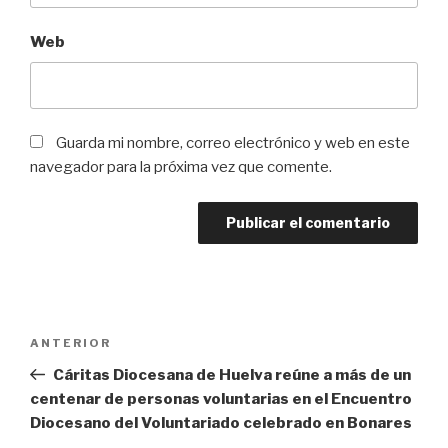
Web
Guarda mi nombre, correo electrónico y web en este
navegador para la próxima vez que comente.
Navegación
Entrada
ANTERIOR
de
anterior:
Cáritas Diocesana de Huelva reúne a más de un
entradas
centenar de personas voluntarias en el Encuentro
Diocesano del Voluntariado celebrado en Bonares