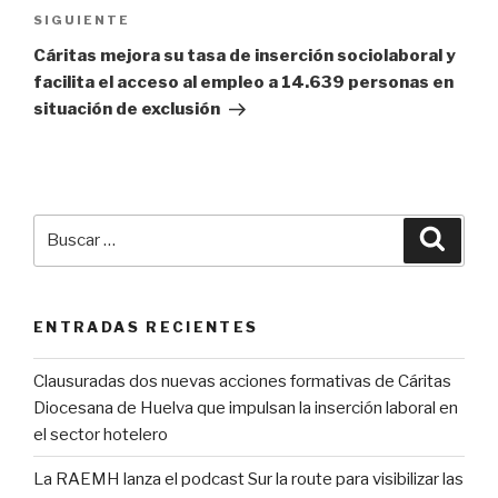
Siguiente
SIGUIENTE
entrada
Cáritas mejora su tasa de inserción sociolaboral y
facilita el acceso al empleo a 14.639 personas en
situación de exclusión
Buscar
Busca
por:
ENTRADAS RECIENTES
Clausuradas dos nuevas acciones formativas de Cáritas
Diocesana de Huelva que impulsan la inserción laboral en
el sector hotelero
La RAEMH lanza el podcast Sur la route para visibilizar las