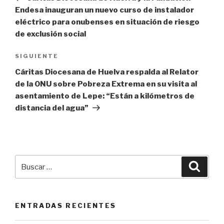
entradas
Endesa inauguran un nuevo curso de instalador
eléctrico para onubenses en situación de riesgo
de exclusión social
Siguiente
SIGUIENTE
entrada
Cáritas Diocesana de Huelva respalda al Relator
de la ONU sobre Pobreza Extrema en su visita al
asentamiento de Lepe: “Están a kilómetros de
distancia del agua”
Buscar
Busca
por:
ENTRADAS RECIENTES