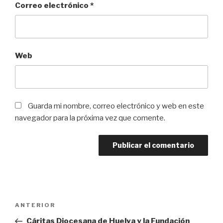
Correo electrónico
*
Web
Guarda mi nombre, correo electrónico y web en este
navegador para la próxima vez que comente.
Navegación
Entrada
ANTERIOR
de
anterior:
Cáritas Diocesana de Huelva y la Fundación