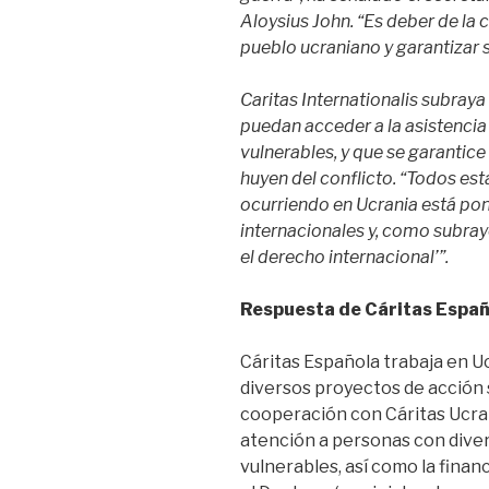
Aloysius John. “Es deber de la
pueblo ucraniano y garantizar s
Caritas Internationalis subraya
puedan acceder a la asistencia 
vulnerables, y que se garantic
huyen del conflicto. “Todos es
ocurriendo en Ucrania está poni
internacionales y, como subray
el derecho internacional’”.
Respuesta de Cáritas Españ
Cáritas Española trabaja en U
diversos proyectos de acción 
cooperación con Cáritas Ucran
atención a personas con divers
vulnerables, así como la fina