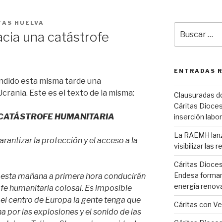
TAS HUELVA
Buscar
acia una catástrofe
por:
ENTRADAS 
undido esta misma tarde una
Ucrania. Este es el texto de la misma:
Clausuradas d
Cáritas Dioces
A CATÁSTROFE HUMANITARIA
inserción labor
La RAEMH lanza
garantizar la protección y el acceso a la
visibilizar las
Cáritas Dioce
Endesa forman
esta mañana a primera hora conducirán
energía renov
fe humanitaria colosal. Es imposible
 el centro de Europa la gente tenga que
Cáritas con V
a por las explosiones y el sonido de las