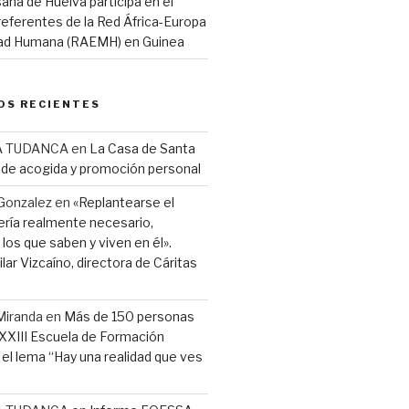
ana de Huelva participa en el
eferentes de la Red África-Europa
idad Humana (RAEMH) en Guinea
OS RECIENTES
A TUDANCA
en
La Casa de Santa
r de acogida y promoción personal
Gonzalez
en
«Replantearse el
ería realmente necesario,
los que saben y viven en él».
lar Vizcaíno, directora de Cáritas
Miranda
en
Más de 150 personas
a XXIII Escuela de Formación
l lema “Hay una realidad que ves