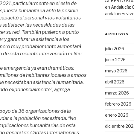
ALBERTO RO
2021, particularmente en el este de
en Andalucía: 
espuesta humanitaria ante la posible
andaluces vive
capacitó al personal y los voluntarios
satisfacer las necesidades de las
er su red. También pusieron a punto
ARCHIVOS
y garantizar la asistencia a los
número muy probablemente aumentará
julio 2026
 de esta reciente intervención militar.
junio 2026
de emergencia ya eran dramáticas:
mayo 2026
9 millones de habitantes locales a ambos
abril 2026
que necesitaban asistencia humanitaria.
ndo exponencialmente”, agrega
marzo 2026
febrero 2026
apoyo de 36 organizaciones de la
enero 2026
dar a la población necesitada. “No
implicaciones humanitarias de esta
diciembre 202
io general de Caritas Internationalis,