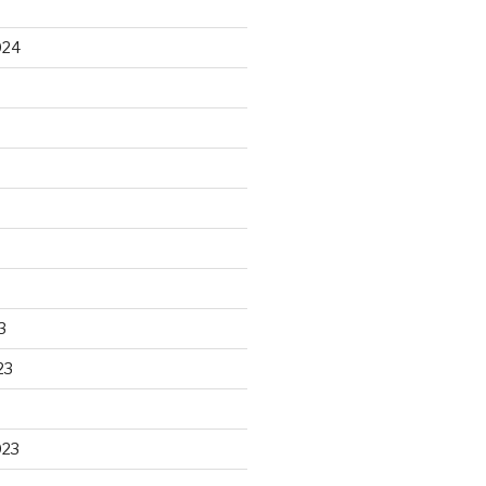
024
3
23
023