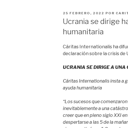
PUBLICADO
25 FEBRERO, 2022
POR
CARI
EN
Ucrania se dirige h
humanitaria
Cáritas Internationalis ha dif
declaración sobre la crisis de 
UCRANIA SE DIRIGE A UN
Cáritas Internationalis insta a 
ayuda humanitaria
“Los sucesos que comenzaron 
inevitablemente a una catástro
creer que en pleno siglo XXI en
despertarse a las 5 de la mañan