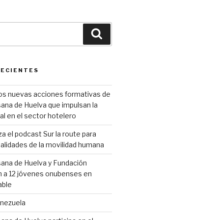
Buscar
RECIENTES
os nuevas acciones formativas de
ana de Huelva que impulsan la
al en el sector hotelero
 el podcast Sur la route para
 realidades de la movilidad humana
sana de Huelva y Fundación
 a 12 jóvenes onubenses en
able
enezuela