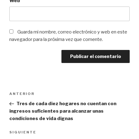
Web
Guarda mi nombre, correo electrónico y web en este
navegador para la próxima vez que comente.
Navegación
Entrada
ANTERIOR
de
anterior:
Tres de cada diez hogares no cuentan con
entradas
ingresos suficientes para alcanzar unas
condiciones de vida dignas
Siguiente
SIGUIENTE