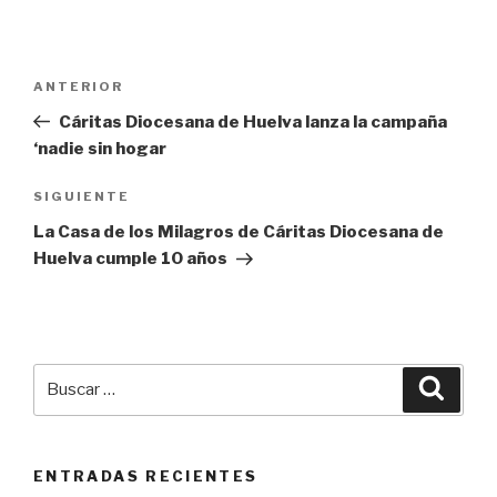
Navegación
Entrada
ANTERIOR
de
anterior:
Cáritas Diocesana de Huelva lanza la campaña
entradas
‘nadie sin hogar
Siguiente
SIGUIENTE
entrada
La Casa de los Milagros de Cáritas Diocesana de
Huelva cumple 10 años
Buscar
Busca
por:
ENTRADAS RECIENTES