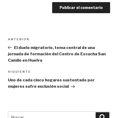
Navegación
Entrada
ANTERIOR
de
anterior:
El duelo migratorio, tema central de una
entradas
jornada de formación del Centro de Escucha San
Camilo en Huelva
Siguiente
SIGUIENTE
entrada
Uno de cada cinco hogares sustentado por
mujeres sufre exclusión social
Buscar
Busca