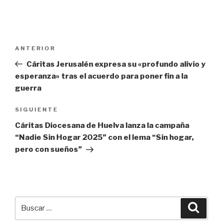
Navegación
Entrada
ANTERIOR
de
anterior:
Cáritas Jerusalén expresa su «profundo alivio y
entradas
esperanza» tras el acuerdo para poner fin a la
guerra
Siguiente
SIGUIENTE
entrada
Cáritas Diocesana de Huelva lanza la campaña
“Nadie Sin Hogar 2025” con el lema “Sin hogar,
pero con sueños”
Buscar
Busca
por: