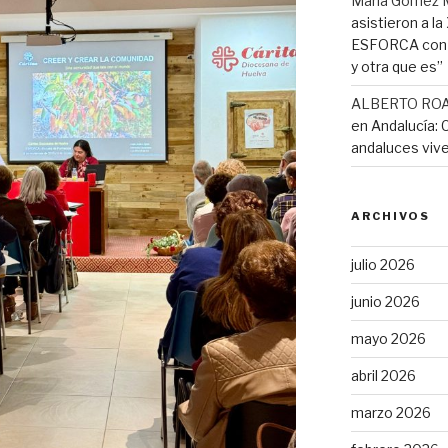
Maria Gómez 
asistieron a l
ESFORCA con e
y otra que es”
ALBERTO RO
en Andalucía: 
andaluces vive
ARCHIVOS
julio 2026
junio 2026
mayo 2026
abril 2026
marzo 2026