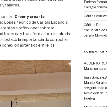
Endesa forman
 y talleres.
energía renov
Cáritas con V
onencia
“Creer y crear la
jo López, técnico de Cáritas Española.
Cáritas Dioces
istentes a reflexionar sobre la
encuentro de r
d fraterna y transformadora, inspirada
para la Movil
Se destacó la importancia de estrechar
e conexión auténtica entre las
COMENTARI
ALBERTO RO
María, un luga
JuaniGonzalez
Mundo Rural s
preguntando a 
Reflexión de Pi
Huelva