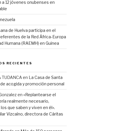
 a 12 jóvenes onubenses en
able
enezuela
ana de Huelva participa en el
eferentes de la Red África-Europa
idad Humana (RAEMH) en Guinea
OS RECIENTES
A TUDANCA
en
La Casa de Santa
r de acogida y promoción personal
Gonzalez
en
«Replantearse el
ería realmente necesario,
los que saben y viven en él».
lar Vizcaíno, directora de Cáritas