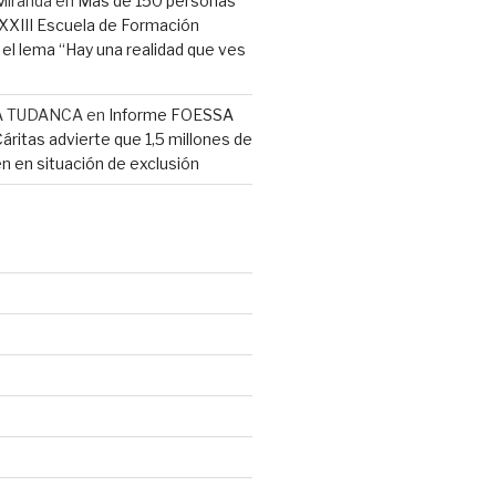
Miranda
en
Más de 150 personas
a XXIII Escuela de Formación
l lema “Hay una realidad que ves
A TUDANCA
en
Informe FOESSA
Cáritas advierte que 1,5 millones de
n en situación de exclusión