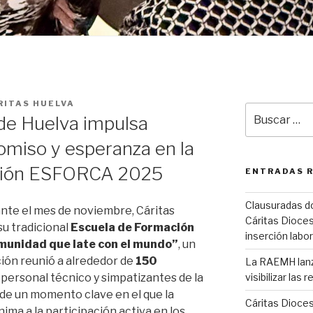
RITAS HUELVA
Buscar
de Huelva impulsa
por:
miso y esperanza en la
ción ESFORCA 2025
ENTRADAS 
Clausuradas d
nte el mes de noviembre, Cáritas
Cáritas Dioces
u tradicional
Escuela de Formación
inserción labor
munidad que late con el mundo”
, un
ción reunió a alrededor de
150
La RAEMH lanza
 personal técnico y simpatizantes de la
visibilizar las
a de un momento clave en el que la
Cáritas Dioce
ima a la participación activa en los