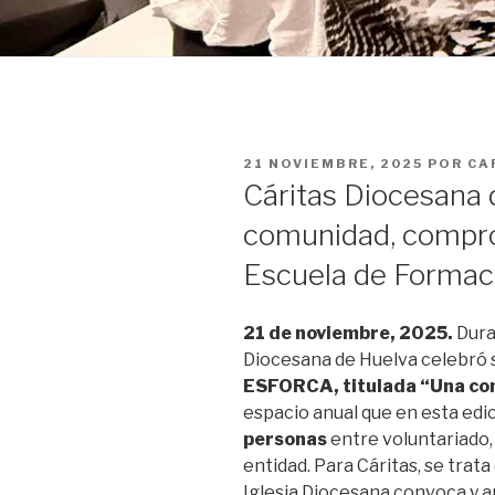
PUBLICADO
21 NOVIEMBRE, 2025
POR
CA
EN
Cáritas Diocesana 
comunidad, compro
Escuela de Forma
21 de noviembre, 2025.
Dura
Diocesana de Huelva celebró s
ESFORCA, titulada “Una co
espacio anual que en esta edi
personas
entre voluntariado,
entidad. Para Cáritas, se trat
Iglesia Diocesana convoca y an