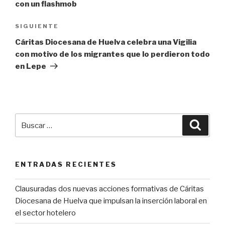
con un flashmob
Siguiente
SIGUIENTE
entrada
Cáritas Diocesana de Huelva celebra una Vigilia
con motivo de los migrantes que lo perdieron todo
en Lepe
Buscar
Busca
por:
ENTRADAS RECIENTES
Clausuradas dos nuevas acciones formativas de Cáritas
Diocesana de Huelva que impulsan la inserción laboral en
el sector hotelero