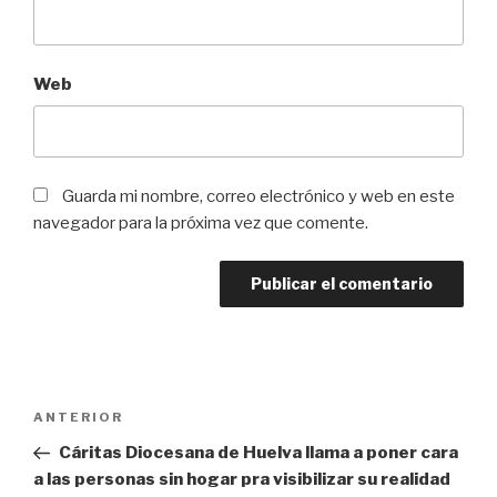
Web
Guarda mi nombre, correo electrónico y web en este
navegador para la próxima vez que comente.
Navegación
Entrada
ANTERIOR
de
anterior:
Cáritas Diocesana de Huelva llama a poner cara
entradas
a las personas sin hogar pra visibilizar su realidad