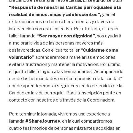
creciendo en este gran reto eclesial. El segundo se titula
“Respuesta de nuestras Cáritas parroquiales a la
realidad de niños, niñas y adolescentes”,
y en él
reflexionaremos en torno a herramientas y claves de
intervención con este colectivo. Por otro lado, el tercer
taller llamado
“Ser mayor con dignidad”
, nos ayudará
a mejorar la vida de las personas mayores más
desfavorecidas. Con el cuarto taller
“Cuidarme como
voluntario”
aprenderemos a manejar las emociones,
evitar la frustración y mantener la motivación. Por último,
el quinto taller dirigido a las hermandades “Acompañando
desde las hermandades en el compromiso de la caridad”
donde aprenderemos a seguir creciendo el servicio de la
Caridad en la vida parroquial. Para la inscripción ponte en
contacto con nosotros o a través de la Coordinadora.
Para terminar la jornada, viviremos una experiencia
llamada
#ShareJourney
, en la cual compartiremos
cuatro testimonios de personas migrantes acogidas en