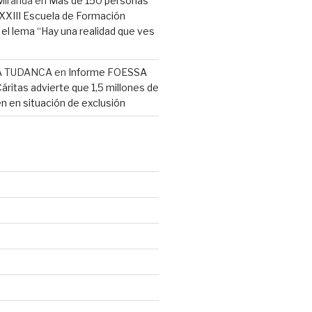
Miranda
en
Más de 150 personas
a XXIII Escuela de Formación
l lema “Hay una realidad que ves
A TUDANCA
en
Informe FOESSA
Cáritas advierte que 1,5 millones de
n en situación de exclusión