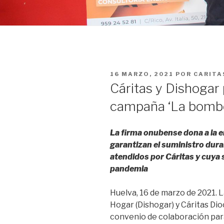
PUBLICADO
16 MARZO, 2021
POR
CARITA
EN
Cáritas y Dishogar
campaña ‘La bombo
La firma onubense dona a la 
garantizan el suministro dur
atendidos por Cáritas y cuya 
pandemia
Huelva, 16 de marzo de 2021. 
Hogar (Dishogar) y Cáritas Di
convenio de colaboración par