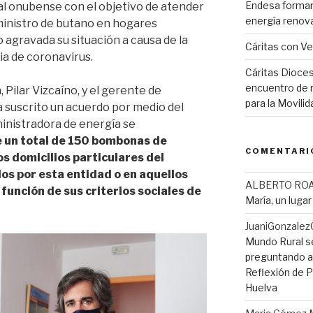
Endesa forman
tal onubense con el objetivo de atender
energía renov
ministro de butano en hogares
 agravada su situación a causa de la
Cáritas con V
ia de coronavirus.
Cáritas Dioces
encuentro de r
 Pilar Vizcaíno, y el gerente de
para la Movil
 suscrito un acuerdo por medio del
inistradora de energía se
 un total de 150 bombonas de
COMENTARI
s domicilios particulares del
os por esta entidad o en aquellos
ALBERTO RO
función de sus criterios sociales de
María, un luga
JuaniGonzalez
Mundo Rural s
preguntando a 
Reflexión de Pi
Huelva