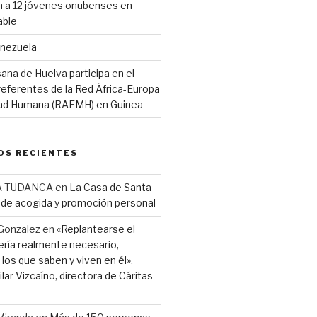
 a 12 jóvenes onubenses en
able
enezuela
ana de Huelva participa en el
eferentes de la Red África-Europa
idad Humana (RAEMH) en Guinea
OS RECIENTES
A TUDANCA
en
La Casa de Santa
r de acogida y promoción personal
Gonzalez
en
«Replantearse el
ería realmente necesario,
los que saben y viven en él».
lar Vizcaíno, directora de Cáritas