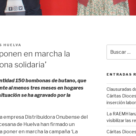
S HUELVA
Buscar
 ponen en marcha la
por:
na solidaria’
ENTRADAS 
entidad 150 bombonas de butano, que
ante al menos tres meses en hogares
Clausuradas d
situación se ha agravado por la
Cáritas Dioces
inserción labor
La RAEMH lanza
La empresa Distribuidora Onubense del
visibilizar las
ocesana de Huelva han firmado un
a poner en marcha la campaña ‘La
Cáritas Dioce