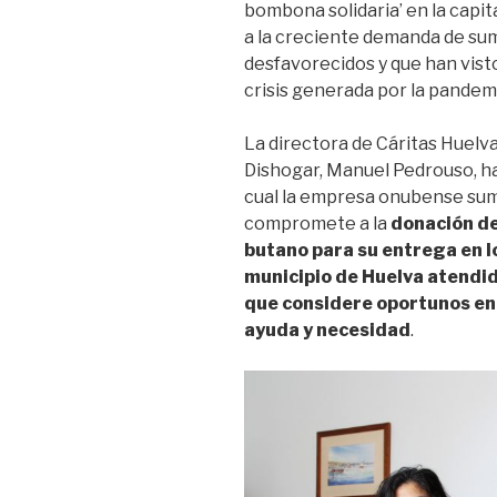
bombona solidaria’ en la capi
a la creciente demanda de su
desfavorecidos y que han visto
crisis generada por la pandem
La directora de Cáritas Huelva,
Dishogar, Manuel Pedrouso, ha
cual la empresa onubense sum
compromete a la
donación de
butano para su entrega en lo
municipio de Huelva atendid
que considere oportunos en 
ayuda y necesidad
.