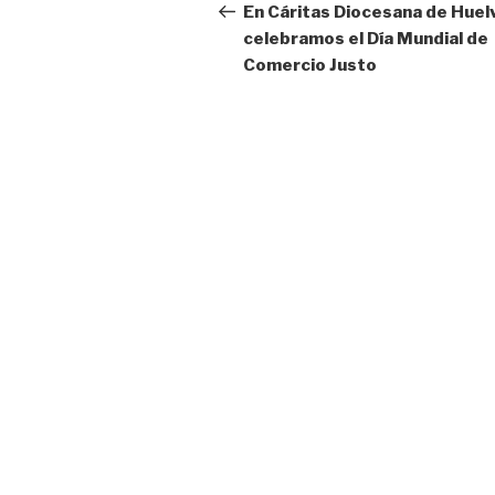
de
anterior:
En Cáritas Diocesana de Huel
celebramos el Día Mundial de
entradas
Comercio Justo