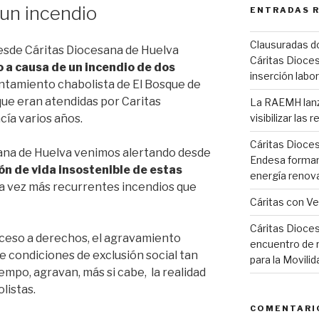
un incendio
ENTRADAS 
Clausuradas d
sde Cáritas Diocesana de Huelva
Cáritas Dioces
 a causa de un incendio de dos
inserción labor
entamiento chabolista de El Bosque de
ue eran atendidas por Caritas
La RAEMH lanza
ía varios años.
visibilizar las
Cáritas Dioce
ana de Huelva venimos alertando desde
Endesa forman
ón de vida insostenible de estas
energía renov
ada vez más recurrentes incendios que
Cáritas con V
Cáritas Dioces
cceso a derechos, el agravamiento
encuentro de r
e condiciones de exclusión social tan
para la Movil
empo, agravan, más si cabe, la realidad
listas.
COMENTARI