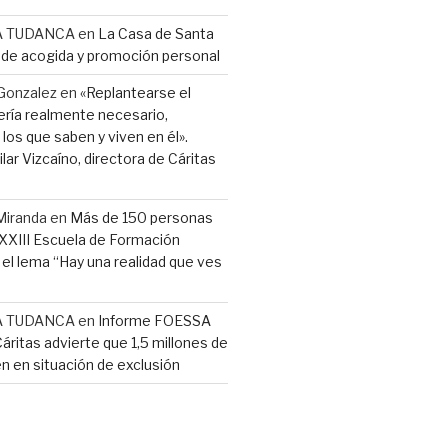
A TUDANCA
en
La Casa de Santa
r de acogida y promoción personal
Gonzalez
en
«Replantearse el
ería realmente necesario,
los que saben y viven en él».
lar Vizcaíno, directora de Cáritas
Miranda
en
Más de 150 personas
a XXIII Escuela de Formación
l lema “Hay una realidad que ves
A TUDANCA
en
Informe FOESSA
Cáritas advierte que 1,5 millones de
n en situación de exclusión