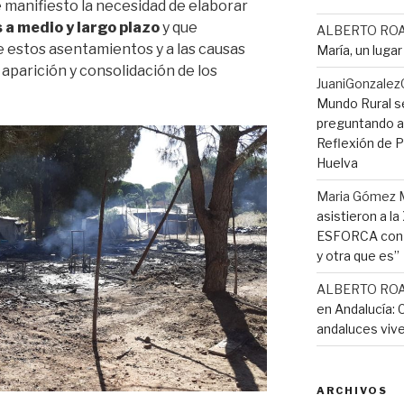
manifiesto la necesidad de elaborar
 a medio y largo plazo
y que
ALBERTO RO
e estos asentamientos y a las causas
María, un luga
 aparición y consolidación de los
JuaniGonzalez
Mundo Rural s
preguntando a 
Reflexión de Pi
Huelva
Maria Gómez 
asistieron a l
ESFORCA con e
y otra que es”
ALBERTO RO
en Andalucía: 
andaluces vive
ARCHIVOS