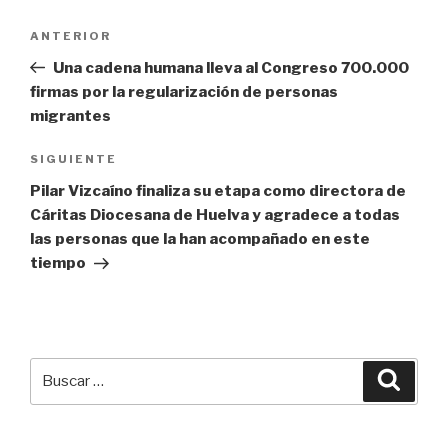
Navegación
Entrada
ANTERIOR
de
anterior:
Una cadena humana lleva al Congreso 700.000
entradas
firmas por la regularización de personas
migrantes
Siguiente
SIGUIENTE
entrada
Pilar Vizcaíno finaliza su etapa como directora de
Cáritas Diocesana de Huelva y agradece a todas
las personas que la han acompañado en este
tiempo
Buscar
Busca
por: