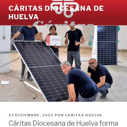
Ir
CÁRITAS DIOCESANA DE
al
HUELVA
contenido
PUBLICADO
23 DICIEMBRE, 2022
POR
CARITAS HUELVA
EN
Cáritas Diocesana de Huelva forma